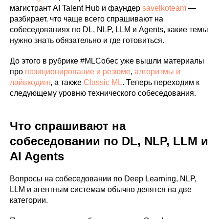
магистрант AI Talent Hub и фаундер
savelkoteam
—
разбирает, что чаще всего спрашивают на
собеседованиях по DL, NLP, LLM и Agents, какие темы
нужно знать обязательно и где готовиться.
До этого в рубрике #MLСобес уже вышли материалы
про
позиционирование и резюме
,
алгоритмы и
лайвкодинг
, а также
Classic ML
. Теперь переходим к
следующему уровню технического собеседования.
Что спрашивают на
собеседовании по DL, NLP, LLM и
AI Agents
Вопросы на собеседовании по Deep Learning, NLP,
LLM и агентным системам обычно делятся на две
категории.