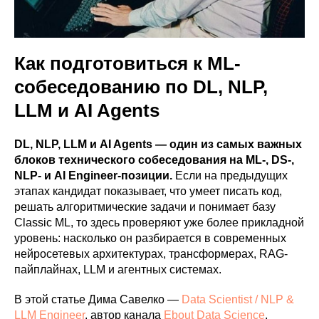
Как подготовиться к ML-
собеседованию по DL, NLP,
LLM и AI Agents
DL, NLP, LLM и AI Agents — один из самых важных
блоков технического собеседования на ML-, DS-,
NLP- и AI Engineer-позиции.
Если на предыдущих
этапах кандидат показывает, что умеет писать код,
решать алгоритмические задачи и понимает базу
Classic ML, то здесь проверяют уже более прикладной
уровень: насколько он разбирается в современных
нейросетевых архитектурах, трансформерах, RAG-
пайплайнах, LLM и агентных системах.
В этой статье Дима Савелко —
Data Scientist / NLP &
LLM Engineer
, автор канала
Ebout Data Science
,