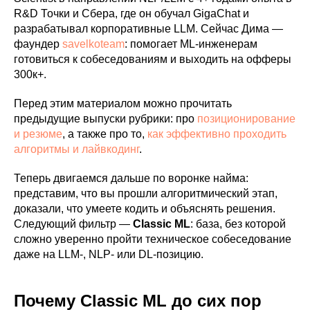
R&D Точки и Сбера, где он обучал GigaChat и
разрабатывал корпоративные LLM. Сейчас Дима —
фаундер
savelkoteam
: помогает ML-инженерам
готовиться к собеседованиям и выходить на офферы
300к+.
Перед этим материалом можно прочитать
предыдущие выпуски рубрики: про
позиционирование
и резюме
, а также про то,
как эффективно проходить
алгоритмы и лайвкодинг
.
Теперь двигаемся дальше по воронке найма:
представим, что вы прошли алгоритмический этап,
доказали, что умеете кодить и объяснять решения.
Следующий фильтр —
Classic ML
: база, без которой
сложно уверенно пройти техническое собеседование
даже на LLM-, NLP- или DL-позицию.
Почему Classic ML до сих пор