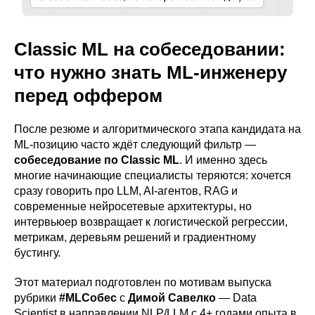
Classic ML на собеседовании:
что нужно знать ML-инженеру
перед оффером
После резюме и алгоритмического этапа кандидата на
ML-позицию часто ждёт следующий фильтр —
собеседование по Classic ML
. И именно здесь
многие начинающие специалисты теряются: хочется
сразу говорить про LLM, AI-агентов, RAG и
современные нейросетевые архитектуры, но
интервьюер возвращает к логистической регрессии,
метрикам, деревьям решений и градиентному
бустингу.
Этот материал подготовлен по мотивам выпуска
рубрики
#MLСобес
с
Димой Савелко
— Data
Scientist в направлении NLP/LLM с 4+ годами опыта в