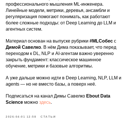
профессионального мышления ML-инженера.
Линейные модели, метрики, деревья, ансамбли и
регуляризация помогают понимать, как работают
более сложные подходы: от Deep Learning до LLM и
агентных систем.
Материал основан на выпуске рубрики
#MLСобес
с
Димой Савелко
. В нём Дима показывает, что перед
переходом к DL, NLP и AI-агентам важно уверенно
закрыть фундамент: классическое машинное
обучение, метрики и базовые алгоритмы.
А уже дальше можно идти в Deep Learning, NLP, LLM и
agents — но не вместо базы, а поверх неё.
Подписаться на канал Димы Савелко
Ebout Data
Science
можно
здесь
.
2026-04-01 12:58
СТАТЬИ